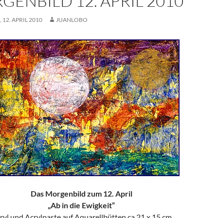
GENBILD 12. APRIL 2010
12. APRIL 2010
JUANLOBO
Das Morgenbild zum 12. April
„Ab in die Ewigkeit“
ryl und Acrylpaste auf Aquarellbütten ca 21 x 15 cm