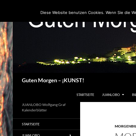
Zum
Inhalt
Diese Website benutzen Cookies. Wenn Sie die W
springen
Suchen
Guten Morgen – ¡KUNST!
STARTSEITE
JUANLOBO
BI
JUANLOBO Wolfgang Graf
Kalenderblätter
STARTSEITE
MORGENBI
JUANLOBO