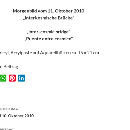
Morgenbild vom 11. Oktober 2010
„Interkosmische Brücke“
„inter-cosmic bridge“
„Puente entre cosmico“
Acryl, Acrylpaste auf Aquarellbütten ca. 15 x 21 cm
en Beitrag
W
P
L
w
h
i
i
a
n
n
t
t
k
agsnavigation
s
e
e
R BEITRAG
A
r
d
 10. Oktober 2010
p
e
I
p
s
n
BEITRAG