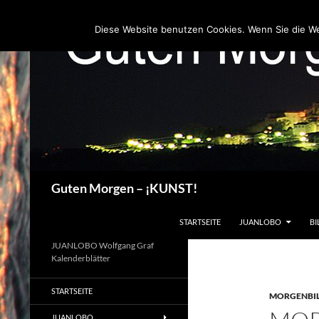
Zum
Inhalt
Diese Website benutzen Cookies. Wenn Sie die W
springen
Suchen
Guten Morgen – ¡KUNST!
STARTSEITE
JUANLOBO
BI
JUANLOBO Wolfgang Graf
Kalenderblätter
STARTSEITE
MORGENBI
JUANLOBO