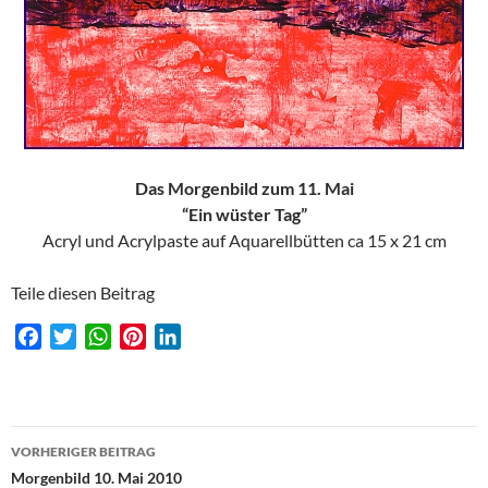
Das Morgenbild zum 11. Mai
“Ein wüster Tag”
Acryl und Acrylpaste auf Aquarellbütten ca 15 x 21 cm
Teile diesen Beitrag
F
T
W
P
L
a
w
h
i
i
c
i
a
n
n
e
t
t
t
k
Beitragsnavigation
b
t
s
e
e
VORHERIGER BEITRAG
o
e
A
r
d
Morgenbild 10. Mai 2010