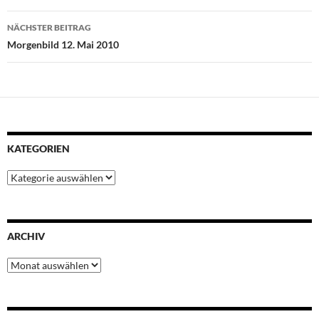
o
r
p
e
I
k
p
s
n
NÄCHSTER BEITRAG
t
Morgenbild 12. Mai 2010
KATEGORIEN
Kategorien
ARCHIV
Archiv