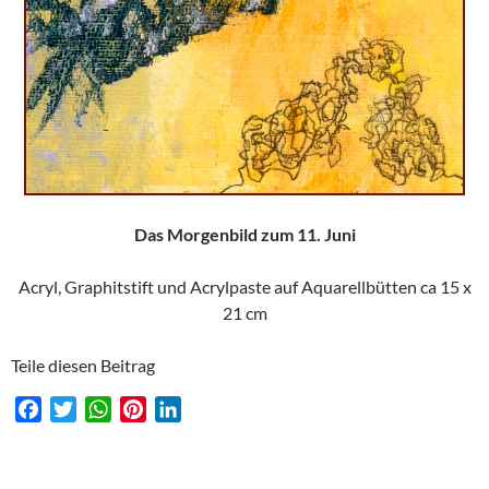
Das Morgenbild zum 11. Juni
Acryl, Graphitstift und Acrylpaste auf Aquarellbütten ca 15 x
21 cm
Teile diesen Beitrag
F
T
W
P
L
a
w
h
i
i
c
i
a
n
n
e
t
t
t
k