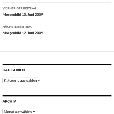
Beitragsnavigation
b
t
s
e
e
VORHERIGER BEITRAG
o
e
A
r
d
Morgenbild 10. Juni 2009
o
r
p
e
I
k
p
s
n
NÄCHSTER BEITRAG
t
Morgenbild 12. Juni 2009
KATEGORIEN
Kategorien
ARCHIV
Archiv