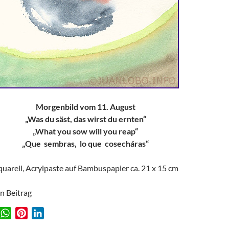
Morgenbild vom 11. August
„Was du säst, das wirst du ernten“
„What you sow will you reap“
„Que sembras, lo que cosecháras“
uarell, Acrylpaste auf Bambuspapier ca. 21 x 15 cm
en Beitrag
W
P
L
w
h
i
i