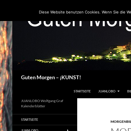
Zum
Inhalt
Diese Website benutzen Cookies. Wenn Sie die W
springen
Suchen
Guten Morgen – ¡KUNST!
STARTSEITE
JUANLOBO
BI
JUANLOBO Wolfgang Graf
Kalenderblätter
STARTSEITE
MORGENBI
JUANLOBO