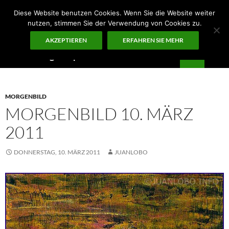
Zum
Diese Website benutzen Cookies. Wenn Sie die Website weiter
Inhalt
nutzen, stimmen Sie der Verwendung von Cookies zu.
springen
AKZEPTIEREN
ERFAHREN SIE MEHR
Suchen
Guten Morgen – ¡KUNST!
PRIMÄR
MENÜ
MORGENBILD
MORGENBILD 10. MÄRZ
2011
DONNERSTAG, 10. MÄRZ 2011
JUANLOBO