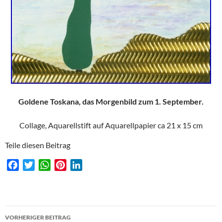
Goldene Toskana, das Morgenbild zum 1. September.
Collage, Aquarellstift auf Aquarellpapier ca 21 x 15 cm
Teile diesen Beitrag
F
T
W
P
L
a
w
h
i
i
c
i
a
n
n
e
t
t
t
k
Beitragsnavigation
b
t
s
e
e
VORHERIGER BEITRAG