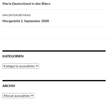
o
e
A
r
d
Marie Deutschland in den 80ern
o
r
p
e
I
k
p
s
n
NÄCHSTER BEITRAG
t
Morgenbild 2. September 2008
KATEGORIEN
Kategorien
ARCHIV
Archiv