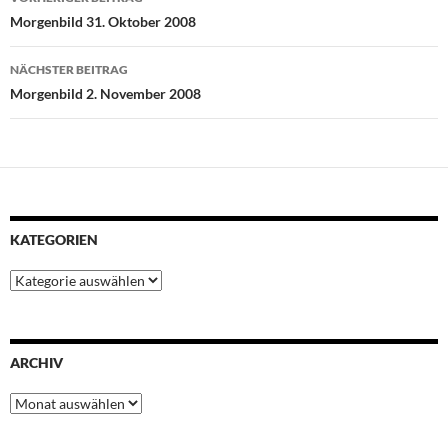
o
e
A
r
d
Morgenbild 31. Oktober 2008
o
r
p
e
I
k
p
s
n
NÄCHSTER BEITRAG
t
Morgenbild 2. November 2008
KATEGORIEN
Kategorien
ARCHIV
Archiv