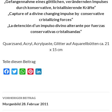
„Gefangennahme eines göttlichen, verändernden Impulses
durch konservative, kristallisierende Kräfte“
„Capture of a divine changing impulse by conservative
cristallizing forces“
„La detención d’un impulso divino alterante por fuerzas
conservativas cristalisandas“
Quarzsand, Acryl, Acrylpaste, Glitter auf Aquarellbütten ca. 21
x 15 cm
Teile diesen Beitrag
F
T
W
P
L
a
w
h
i
i
c
i
a
n
n
e
t
t
t
k
Beitragsnavigation
b
t
s
e
e
VORHERIGER BEITRAG
o
e
A
r
d
Morgenbild 28. Februar 2011
o
r
p
e
I