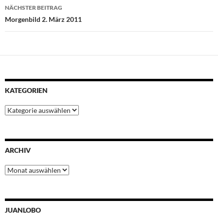
k
p
s
n
NÄCHSTER BEITRAG
t
Morgenbild 2. März 2011
KATEGORIEN
Kategorien
ARCHIV
Archiv
JUANLOBO