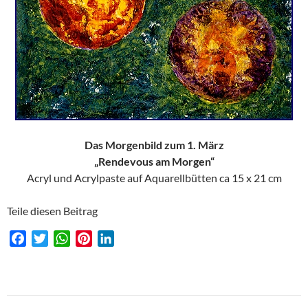
Das Morgenbild zum 1. März
„Rendevous am Morgen“
Acryl und Acrylpaste auf Aquarellbütten ca 15 x 21 cm
Teile diesen Beitrag
F
T
W
P
L
a
w
h
i
i
c
i
a
n
n
e
t
t
t
k
Beitragsnavigation
b
t
s
e
e