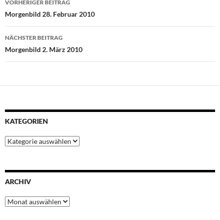
VORHERIGER BEITRAG
o
e
A
r
d
Morgenbild 28. Februar 2010
o
r
p
e
I
k
p
s
n
NÄCHSTER BEITRAG
t
Morgenbild 2. März 2010
KATEGORIEN
Kategorien
ARCHIV
Archiv