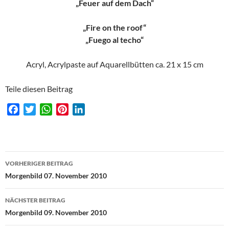
„Feuer auf dem Dach“
„Fire on the roof“
„Fuego al techo“
Acryl, Acrylpaste auf Aquarellbütten ca. 21 x 15 cm
Teile diesen Beitrag
F
T
W
P
L
a
w
h
i
i
c
i
a
n
n
e
t
t
t
k
Beitragsnavigation
b
t
s
e
e
VORHERIGER BEITRAG
o
e
A
r
d
Morgenbild 07. November 2010
o
r
p
e
I
k
p
s
n
NÄCHSTER BEITRAG
t
Morgenbild 09. November 2010