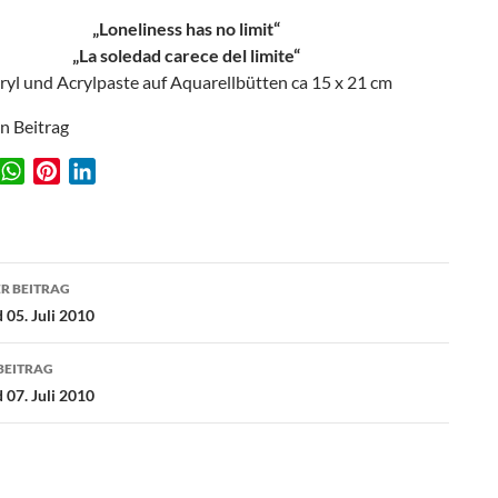
„Loneliness has no limit“
„La soledad carece del limite“
ryl und Acrylpaste auf Aquarellbütten ca 15 x 21 cm
en Beitrag
W
P
L
w
h
i
i
a
n
n
t
t
k
agsnavigation
s
e
e
R BEITRAG
A
r
d
 05. Juli 2010
p
e
I
p
s
n
BEITRAG
t
 07. Juli 2010