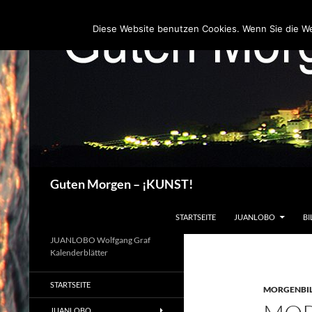
Zum
Inhalt
Diese Website benutzen Cookies. Wenn Sie die W
springen
Suchen
Guten Morgen – ¡KUNST!
STARTSEITE
JUANLOBO
BI
JUANLOBO Wolfgang Graf
Kalenderblätter
STARTSEITE
MORGENBI
JUANLOBO