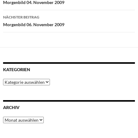
Morgenbild 04. November 2009
o
r
p
e
I
k
p
s
n
NÄCHSTER BEITRAG
t
Morgenbild 06. November 2009
KATEGORIEN
Kategorien
ARCHIV
Archiv