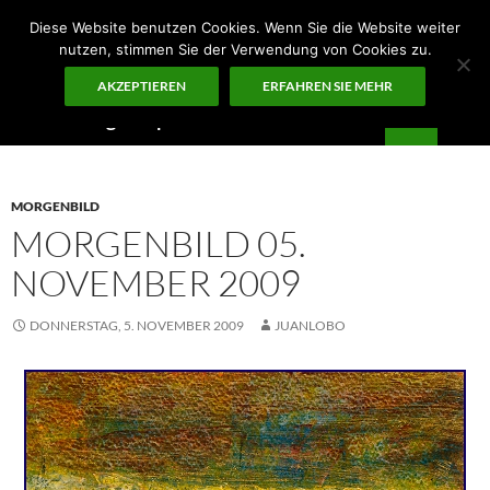
Zum
Diese Website benutzen Cookies. Wenn Sie die Website weiter
Inhalt
nutzen, stimmen Sie der Verwendung von Cookies zu.
springen
AKZEPTIEREN
ERFAHREN SIE MEHR
Suchen
Guten Morgen – ¡KUNST!
PRIMÄR
MENÜ
MORGENBILD
MORGENBILD 05.
NOVEMBER 2009
DONNERSTAG, 5. NOVEMBER 2009
JUANLOBO