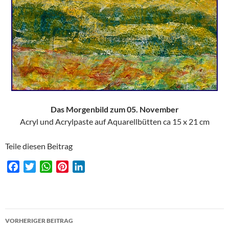
Das Morgenbild zum 05. November
Acryl und Acrylpaste auf Aquarellbütten ca 15 x 21 cm
Teile diesen Beitrag
F
T
W
P
L
a
w
h
i
i
c
i
a
n
n
e
t
t
t
k
Beitragsnavigation
b
t
s
e
e
VORHERIGER BEITRAG
o
e
A
r
d