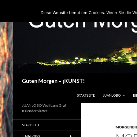
Zum
Inhalt
Diese Website benutzen Cookies. Wenn Sie die W
springen
Suchen
Guten Morgen – ¡KUNST!
STARTSEITE
JUANLOBO
BI
JUANLOBO Wolfgang Graf
Kalenderblätter
STARTSEITE
MORGENBI
JUANLOBO