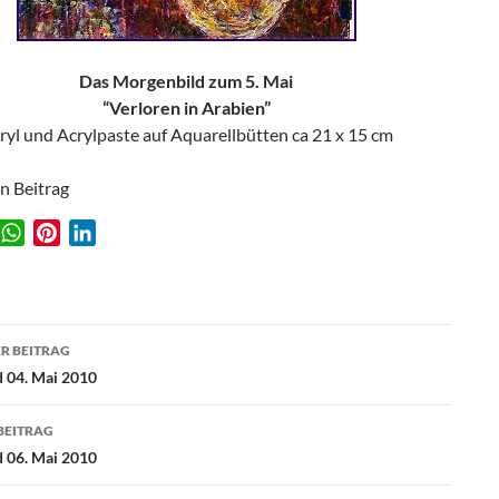
Das Morgenbild zum 5. Mai
“Verloren in Arabien”
ryl und Acrylpaste auf Aquarellbütten ca 21 x 15 cm
en Beitrag
W
P
L
w
h
i
i
a
n
n
t
t
k
agsnavigation
s
e
e
R BEITRAG
A
r
d
 04. Mai 2010
p
e
I
p
s
n
BEITRAG
t
 06. Mai 2010