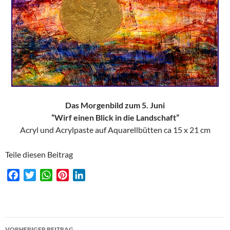
Das Morgenbild zum 5. Juni
“Wirf einen Blick in die Landschaft”
Acryl und Acrylpaste auf Aquarellbütten ca 15 x 21 cm
Teile diesen Beitrag
F
T
W
P
L
a
w
h
i
i
c
i
a
n
n
e
t
t
t
k
Beitragsnavigation
b
t
s
e
e
VORHERIGER BEITRAG