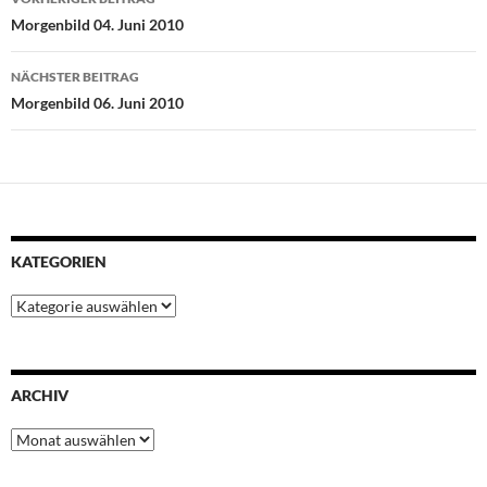
o
e
A
r
d
Morgenbild 04. Juni 2010
o
r
p
e
I
k
p
s
n
NÄCHSTER BEITRAG
t
Morgenbild 06. Juni 2010
KATEGORIEN
Kategorien
ARCHIV
Archiv