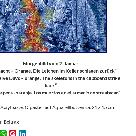
Morgenbild vom 2. Januar
acht – Orange. Die Leichen im Keller schlagen zurück“
lve Days – orange. T
he skeletons in the cupboard
strike
back“
spera -naranja.
Los muertos en el armario contraatacan“
 Acrylpaste, Ölpastell auf Aquarellbütten ca. 21 x 15 cm
en Beitrag
W
P
L