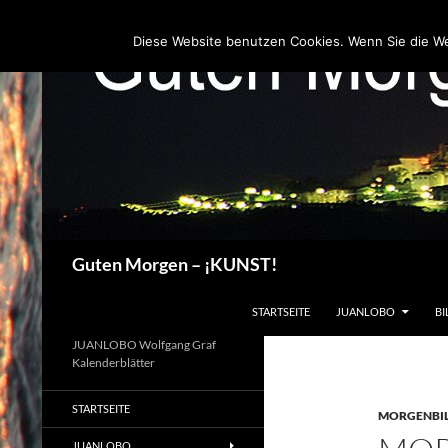
Zum
Inhalt
Diese Website benutzen Cookies. Wenn Sie die W
springen
Suchen
Guten Morgen – ¡KUNST!
STARTSEITE
JUANLOBO
BI
JUANLOBO Wolfgang Graf
Kalenderblätter
STARTSEITE
MORGENBI
JUANLOBO