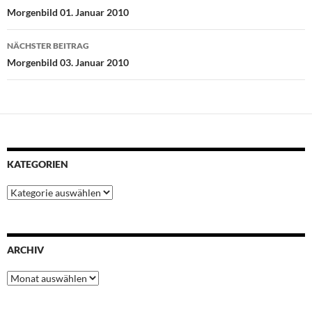
o
e
A
r
d
Morgenbild 01. Januar 2010
o
r
p
e
I
k
p
s
n
NÄCHSTER BEITRAG
t
Morgenbild 03. Januar 2010
KATEGORIEN
Kategorien
ARCHIV
Archiv