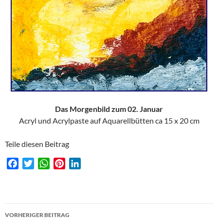
Das Morgenbild zum 02. Januar
Acryl und Acrylpaste auf Aquarellbütten ca 15 x 20 cm
Teile diesen Beitrag
F
T
W
P
L
a
w
h
i
i
c
i
a
n
n
e
t
t
t
k
Beitragsnavigation
b
t
s
e
e
VORHERIGER BEITRAG