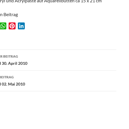
ryl und Acrylpaste auf Aquarellbütten ca 15 x 21 cm
en Beitrag
W
P
L
w
h
i
i
a
n
n
t
t
k
agsnavigation
s
e
e
R BEITRAG
A
r
d
 30. April 2010
p
e
I
p
s
n
BEITRAG
t
 02. Mai 2010