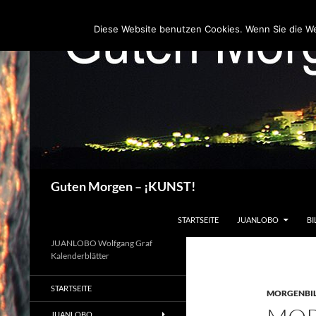
Zum
Inhalt
Diese Website benutzen Cookies. Wenn Sie die W
springen
Suchen
Guten Morgen – ¡KUNST!
STARTSEITE
JUANLOBO
BI
JUANLOBO Wolfgang Graf
Kalenderblätter
STARTSEITE
MORGENBI
JUANLOBO