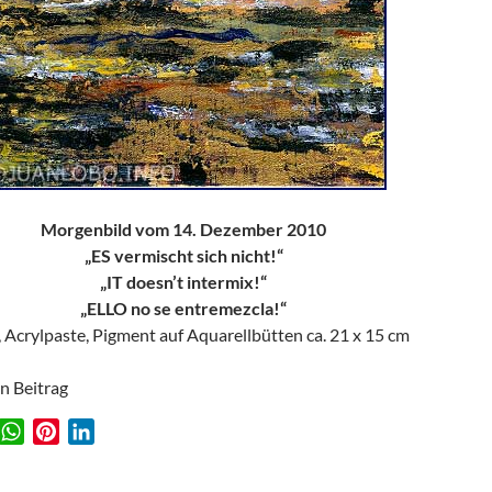
Morgenbild vom 14. Dezember 2010
„ES vermischt sich nicht!“
„IT doesn’t intermix!“
„ELLO no se entremezcla!“
, Acrylpaste, Pigment auf Aquarellbütten ca. 21 x 15 cm
en Beitrag
W
P
L
w
h
i
i
a
n
n