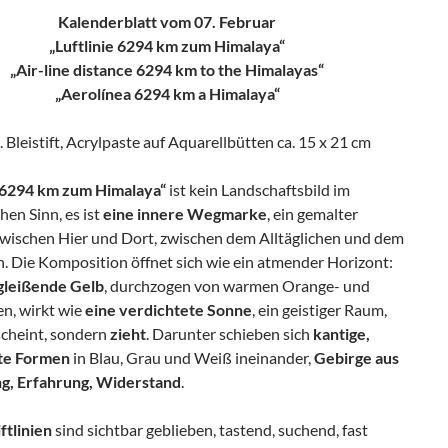
Kalenderblatt vom 07. Februar
„Luftlinie 6294 km zum Himalaya“
„Air-line distance 6294 km to the Himalayas“
„Aerolínea 6294 km a Himalaya“
. Bleistift, Acrylpaste auf Aquarellbütten ca. 15 x 21 cm
e 6294 km zum Himalaya“
ist kein Landschaftsbild im
hen Sinn, es ist
eine innere Wegmarke
, ein gemalter
wischen Hier und Dort, zwischen dem Alltäglichen und dem
. Die Komposition öffnet sich wie ein atmender Horizont:
gleißende Gelb
, durchzogen von warmen Orange- und
n, wirkt wie
eine verdichtete Sonne
, ein geistiger Raum,
scheint, sondern
zieht
. Darunter schieben sich
kantige,
te Formen
in Blau, Grau und Weiß ineinander,
Gebirge aus
g, Erfahrung, Widerstand
.
iftlinien
sind sichtbar geblieben, tastend, suchend, fast