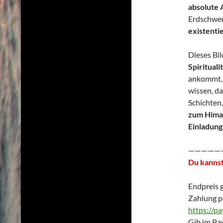
absolute
Erdschwere
existentie
Dieses Bil
Spiritual
ankommt,
wissen, da
Schichten
zum Hima
Einladung
—————
Du kannst
Endpreis 
Zahlung p
https://p
Gib im Pay