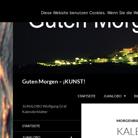
Zum
Inhalt
Diese Website benutzen Cookies. Wenn Sie die W
springen
Suchen
Guten Morgen – ¡KUNST!
STARTSEITE
JUANLOBO
BI
JUANLOBO Wolfgang Graf
Kalenderblätter
MORGENBI
STARTSEITE
KAL
JUANLOBO