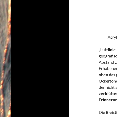
Acryl
„Luftlini
geografisc
Abstand z
Erhabenen
oben das 
Ockertöne
der nicht 
zerklüfte
Erinnerun
Die
Bleist