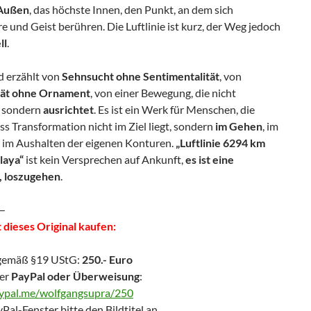
 Außen
, das höchste Innen, den Punkt, an dem sich
 und Geist berühren. Die Luftlinie ist kurz, der Weg jedoch
ll
.
d erzählt von
Sehnsucht ohne Sentimentalität
, von
ität ohne Ornament
, von einer Bewegung, die nicht
 sondern
ausrichtet
. Es ist ein Werk für Menschen, die
ss Transformation nicht im Ziel liegt, sondern
im Gehen
, im
, im Aushalten der eigenen Konturen.
„Luftlinie 6294 km
laya“
ist kein Versprechen auf Ankunft,
es ist eine
, loszugehen
.
—
 dieses Original kaufen:
gemäß §19 UStG:
250.- Euro
er
PayPal oder Überweisung
:
aypal.me/wolfgangsupra/250
Pal-Fenster bitte den Bildtitel an.