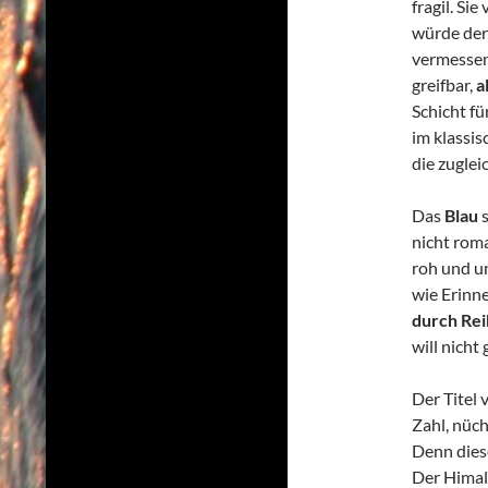
fragil. Si
würde der
vermesse
greifbar,
a
Schicht f
im klassi
die zuglei
Das
Blau
s
nicht rom
roh und u
wie Erinn
durch Rei
will nicht 
Der Titel 
Zahl, nüch
Denn dies
Der Himala