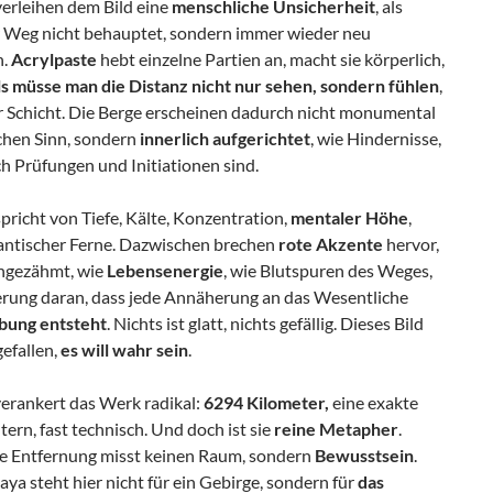
e verleihen dem Bild eine
menschliche Unsicherheit
, als
 Weg nicht behauptet, sondern immer wieder neu
n.
Acrylpaste
hebt einzelne Partien an, macht sie körperlich,
ls müsse man die Distanz nicht nur sehen, sondern fühlen
,
ür Schicht. Die Berge erscheinen dadurch nicht monumental
schen Sinn, sondern
innerlich aufgerichtet
, wie Hindernisse,
ch Prüfungen und Initiationen sind.
pricht von Tiefe, Kälte, Konzentration,
mentaler Höhe
,
antischer Ferne. Dazwischen brechen
rote Akzente
hervor,
ngezähmt, wie
Lebensenergie
, wie Blutspuren des Weges,
erung daran, dass jede Annäherung an das Wesentliche
bung entsteht
. Nichts ist glatt, nichts gefällig. Dieses Bild
gefallen,
es will wahr sein
.
verankert das Werk radikal:
6294 Kilometer,
eine exakte
tern, fast technisch. Und doch ist sie
reine Metapher
.
e Entfernung misst keinen Raum, sondern
Bewusstsein
.
ya steht hier nicht für ein Gebirge, sondern für
das