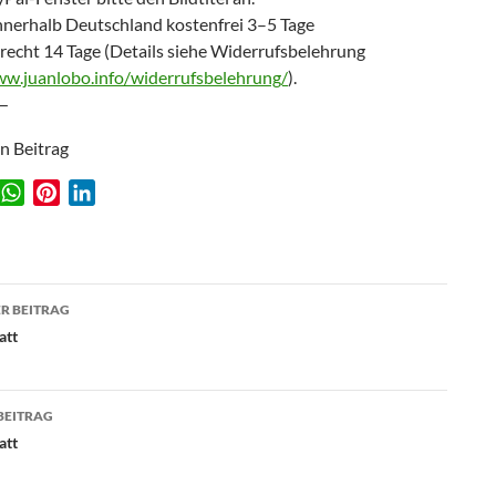
nnerhalb Deutschland kostenfrei 3–5 Tage
recht 14 Tage (Details siehe Widerrufsbelehrung
ww.juanlobo.info/widerrufsbelehrung/
).
—
en Beitrag
W
P
L
w
h
i
i
a
n
n
t
t
k
agsnavigation
s
e
e
R BEITRAG
A
r
d
att
p
e
I
p
s
n
t
BEITRAG
att