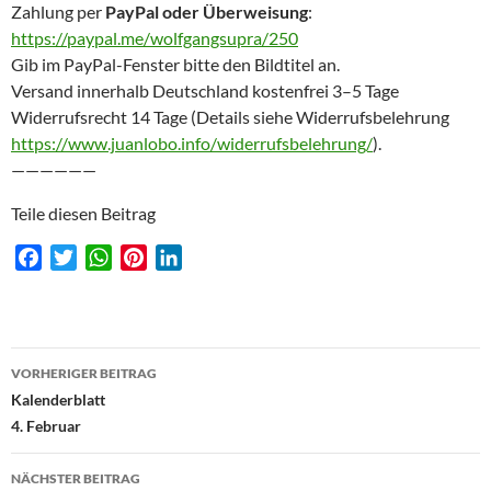
Zahlung per
PayPal oder Überweisung
:
https://paypal.me/wolfgangsupra/250
Gib im PayPal-Fenster bitte den Bildtitel an.
Versand innerhalb Deutschland kostenfrei 3–5 Tage
Widerrufsrecht 14 Tage (Details siehe Widerrufsbelehrung
https://www.juanlobo.info/widerrufsbelehrung/
).
——————
Teile diesen Beitrag
F
T
W
P
L
a
w
h
i
i
c
i
a
n
n
e
t
t
t
k
Beitragsnavigation
b
t
s
e
e
VORHERIGER BEITRAG
o
e
A
r
d
Kalenderblatt
o
r
p
e
I
4. Februar
k
p
s
n
t
NÄCHSTER BEITRAG