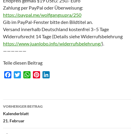
Endpreis gemäß §19 UStG: 250.- Euro
Zahlung per PayPal oder Überweisung:
https://paypal.me/wolfgangsupra/250
Gib im PayPal-Fenster bitte den Bildtitel an.
Versand innerhalb Deutschland kostenfrei 3–5 Tage
Widerrufsrecht 14 Tage (Details siehe Widerrufsbelehrung
https://www.juanlobo.info/widerrufsbelehrung/
).
——————
Teile diesen Beitrag
F
T
W
P
L
a
w
h
i
i
c
i
a
n
n
e
t
t
t
k
Beitragsnavigation
b
t
s
e
e
VORHERIGER BEITRAG
o
e
A
r
d
Kalenderblatt
o
r
p
e
I
21. Februar
k
p
s
n
t