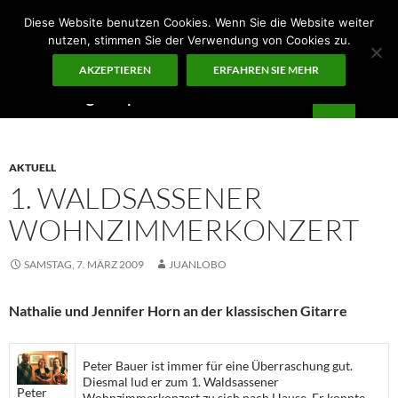
Zum
Diese Website benutzen Cookies. Wenn Sie die Website weiter
Inhalt
nutzen, stimmen Sie der Verwendung von Cookies zu.
springen
AKZEPTIEREN
ERFAHREN SIE MEHR
Suchen
Guten Morgen – ¡KUNST!
PRIMÄR
MENÜ
AKTUELL
1. WALDSASSENER
WOHNZIMMERKONZERT
SAMSTAG, 7. MÄRZ 2009
JUANLOBO
Nathalie und Jennifer Horn an der klassischen Gitarre
Peter Bauer ist immer für eine Überraschung gut.
Diesmal lud er zum 1. Waldsassener
Peter
Wohnzimmerkonzert zu sich nach Hause. Er konnte