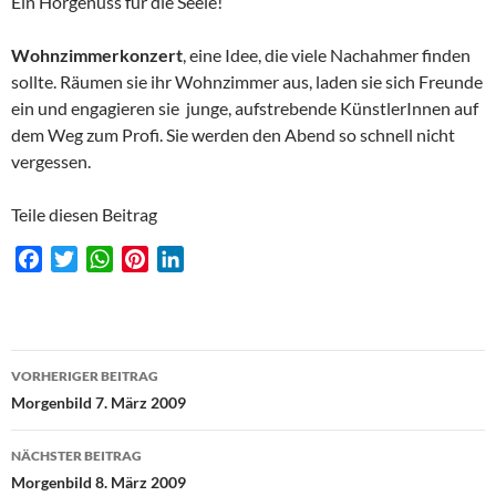
Ein Hörgenuss für die Seele!
Wohnzimmerkonzert
, eine Idee, die viele Nachahmer finden
sollte. Räumen sie ihr Wohnzimmer aus, laden sie sich Freunde
ein und engagieren sie junge, aufstrebende KünstlerInnen auf
dem Weg zum Profi. Sie werden den Abend so schnell nicht
vergessen.
Teile diesen Beitrag
F
T
W
P
L
a
w
h
i
i
c
i
a
n
n
e
t
t
t
k
Beitragsnavigation
b
t
s
e
e
VORHERIGER BEITRAG
o
e
A
r
d
Morgenbild 7. März 2009
o
r
p
e
I
k
p
s
n
NÄCHSTER BEITRAG
t
Morgenbild 8. März 2009