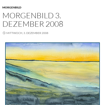
o
e
A
r
d
MORGENBILD
o
r
p
e
I
MORGENBILD 3.
k
p
s
n
t
DEZEMBER 2008
MITTWOCH, 3. DEZEMBER 2008