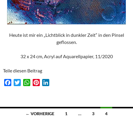
Heute ist mir ein „Lichtblick in dunkler Zeit“ in den Pinsel
geflossen.
32 x 24 cm, Acryl auf Aquarellpapier, 11/2020
Teile diesen Beitrag
F
T
W
P
L
a
w
h
i
i
c
i
a
n
n
e
t
t
t
k
b
t
s
e
e
Beitragsnavigation
← VORHERIGE
1
…
3
4
o
e
A
r
d
o
r
p
e
I
k
p
s
n