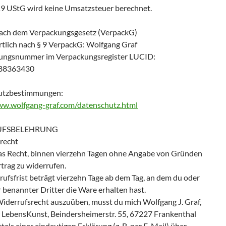
 UStG wird keine Umsatzsteuer berechnet.
ach dem Verpackungsgesetz (VerpackG)
tlich nach § 9 VerpackG: Wolfgang Graf
rungsnummer im Verpackungsregister LUCID:
88363430
utzbestimmungen:
ww.wolfgang-graf.com/datenschutz.html
UFSBELEHRUNG
recht
as Recht, binnen vierzehn Tagen ohne Angabe von Gründen
trag zu widerrufen.
ufsfrist beträgt vierzehn Tage ab dem Tag, an dem du oder
r benannter Dritter die Ware erhalten hast.
iderrufsrecht auszuüben, musst du mich Wolfgang J. Graf,
ür LebensKunst, Beindersheimerstr. 55, 67227 Frankenthal
ittels einer eindeutigen Erklärung (z. B. per E-Mail) über