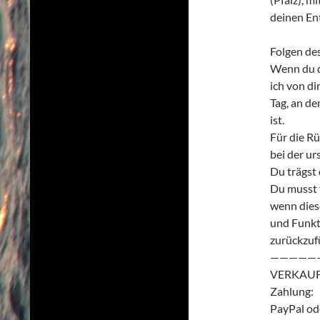
deinen Ent
Folgen de
Wenn du de
ich von di
Tag, an d
ist.
Für die R
bei der ur
Du trägst
Du musst 
wenn diese
und Funkt
zurückzufü
—————
VERKAUF
Zahlung:
PayPal od