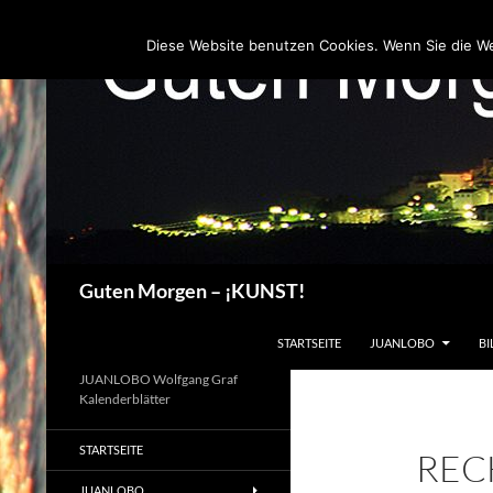
Zum
Inhalt
Diese Website benutzen Cookies. Wenn Sie die W
springen
Suchen
Guten Morgen – ¡KUNST!
STARTSEITE
JUANLOBO
BI
JUANLOBO Wolfgang Graf
Kalenderblätter
STARTSEITE
REC
JUANLOBO