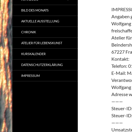
IMPRES
BILD DES MONATS
Angaben 
AKTUELLE AUSSTELLUNG
Wolfgang 
freischaff
CHRONIK
Atelier f
ATELIER FÜR LEBENSKUNST
Beindersh
67227 Fra
KURSKALENDER
Kontakt:
DATENSCHUTZERKLÄRUNG
Telefon: 0
E-Mail: M
IMPRESSUM
Verantwort
Wolfgang 
Adresse w
———
Steuer-ID
Steuer-ID
———
Umsatzste