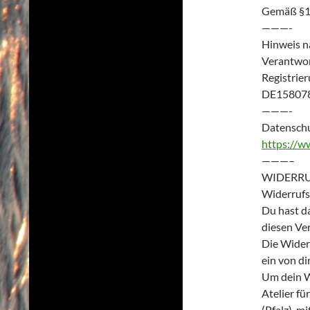
Gemäß §19
———-
Hinweis n
Verantwor
Registrie
DE15807
———-
Datensch
https://w
———–
WIDERR
Widerrufs
Du hast d
diesen Ver
Die Widerr
ein von di
Um dein W
Atelier f
(Pfalz), m