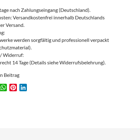
age nach Zahlungseingang (Deutschland).
sten: Versandkostenfrei innerhalb Deutschlands
ter Versand.
ng:
werke werden sorgfältig und professionell verpackt
chutzmaterial).
/ Widerruf:
recht 14 Tage (Details siehe Widerrufsbelehrung).
en Beitrag
W
P
L
w
h
i
i
a
n
n
t
t
k
s
e
e
A
r
d
p
e
I
p
s
n