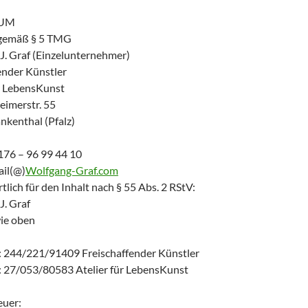
SUM
gemäß § 5 TMG
J. Graf (Einzelunternehmer)
ender Künstler
ür LebensKunst
eimerstr. 55
nkenthal (Pfalz)
176 – 96 99 44 10
ail(@)
Wolfgang-Graf.com
lich für den Inhalt nach § 55 Abs. 2 RStV:
J. Graf
ie oben
: 244/221/91409 Freischaffender Künstler
: 27/053/80583 Atelier für LebensKunst
uer: