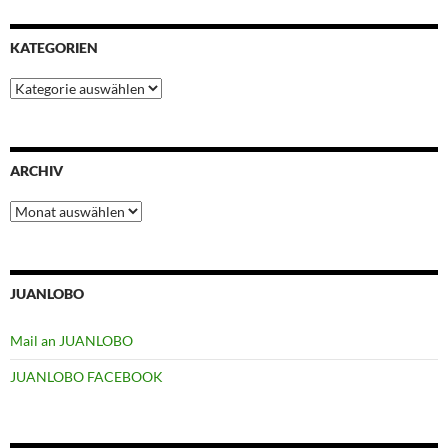
o
e
A
r
d
o
r
p
e
I
KATEGORIEN
k
p
s
n
t
Kategorien
ARCHIV
Archiv
JUANLOBO
Mail an JUANLOBO
JUANLOBO FACEBOOK